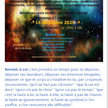
Revenir à soi
, c'est prendre un temps pour se déposer,
déposer ses lourdeurs, déposer ses émotions bloquées,
déposer ce que le corps a cristallisé en lui, par croyances
inconscientes "qu'il ne faut pas s'écouter" "que la vie est
dure" "qu'on n'a pas le choix" "qu'on n'a pas le temps" "que
c'est la faute à lui, la faute à elle, la faute à pas de chance,
la faute au gouvernement, la faute au système si l'on
souffre, si l'on rencontre des difficultés".