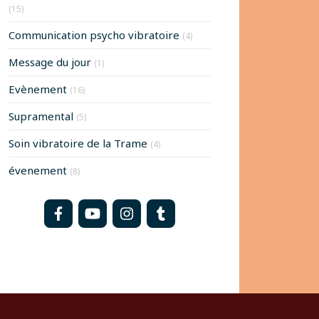
(15)
Communication psycho vibratoire
(4)
Message du jour
(1)
Evènement
(16)
Supramental
(5)
Soin vibratoire de la Trame
(4)
évenement
(8)