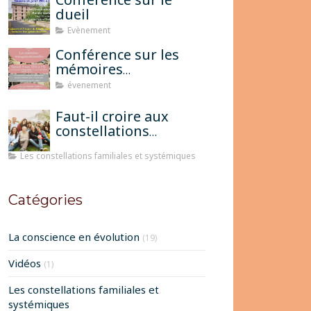
dueil
Evènement
Conférence sur les
mémoires
transgénérationnelles
évenement
Faut-il croire aux
constellations
famililales pour
Les constellations familiales et systémiques
qu'elles fonctionnent?
Catégories
La conscience en évolution
(19)
Vidéos
(1)
Les constellations familiales et
systémiques