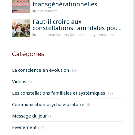
transgénérationnelles
évenement
Faut-il croire aux
constellations famililales pour
qu'elles fonctionnent?
Les constellations familiales et systémiques
Catégories
La conscience en évolution
(19)
Vidéos
(1)
Les constellations familiales et systémiques
(15)
Communication psycho vibratoire
(4)
Message du jour
(1)
Evènement
(16)