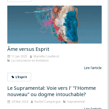
Âme versus Esprit
11 Jan 2025
Marielle Couillerot
La conscience en évolution
Lire l'article
L'Esprit
Le Supramental: Voie vers l' "l'Homme
nouveau" ou dogme intouchable?
29 Mai 2024
Rachel Campergue
Supramental
Lire l'article