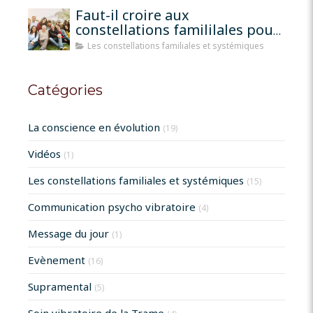
Faut-il croire aux
constellations famililales pour
qu'elles fonctionnent?
Les constellations familiales et systémiques
Catégories
La conscience en évolution
(19)
Vidéos
(1)
Les constellations familiales et systémiques
(15)
Communication psycho vibratoire
(4)
Message du jour
(1)
Evènement
(16)
Supramental
(5)
Soin vibratoire de la Trame