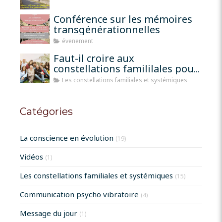
Conférence sur les mémoires
transgénérationnelles
évenement
Faut-il croire aux
constellations famililales pour
qu'elles fonctionnent?
Les constellations familiales et systémiques
Catégories
La conscience en évolution
(19)
Vidéos
(1)
Les constellations familiales et systémiques
(15)
Communication psycho vibratoire
(4)
Message du jour
(1)