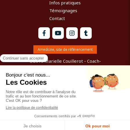
Infos pratiques
Témoignages
Contact
Amedcine, site de référencement
©2019 Marielle Couillerot - Coach-
Accompagnatrice du changement avec la
communication psycho vibratoire Chartres
Plan du site
Mentions légales
Création et référencement du site par Simplébo
Site partenaire de
Omyzen