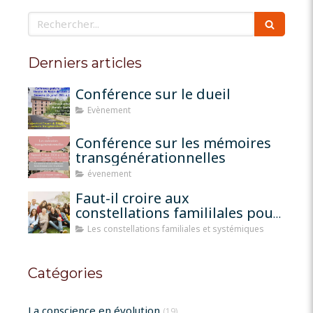
Rechercher
Derniers articles
Conférence sur le dueil
Evènement
Conférence sur les mémoires
transgénérationnelles
évenement
Faut-il croire aux
constellations famililales pour
qu'elles fonctionnent?
Les constellations familiales et systémiques
Catégories
La conscience en évolution
(19)