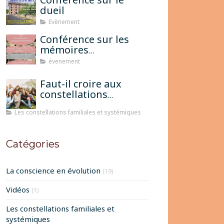
dueil
Evènement
Conférence sur les
mémoires
transgénérationnelles
évenement
Faut-il croire aux
constellations
famililales pour
Les constellations familiales et systémiques
qu'elles fonctionnent?
Catégories
La conscience en évolution
(19)
Vidéos
(1)
Les constellations familiales et
systémiques