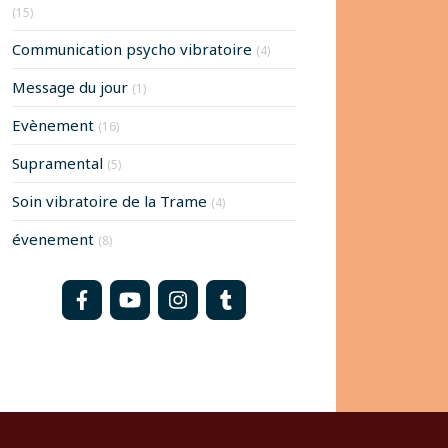
(15)
Communication psycho vibratoire
(4)
Message du jour
(1)
Evènement
(16)
Supramental
(5)
Soin vibratoire de la Trame
(4)
évenement
(8)