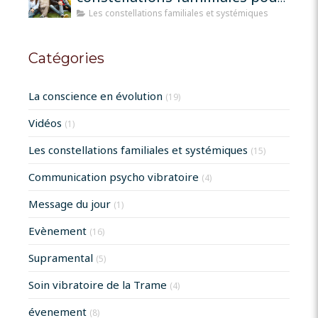
qu'elles fonctionnent?
Les constellations familiales et systémiques
Catégories
La conscience en évolution
(19)
Vidéos
(1)
Les constellations familiales et systémiques
(15)
Communication psycho vibratoire
(4)
Message du jour
(1)
Evènement
(16)
Supramental
(5)
Soin vibratoire de la Trame
(4)
évenement
(8)