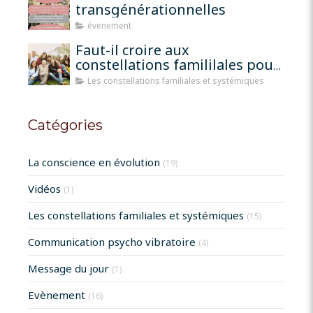
transgénérationnelles
évenement
Faut-il croire aux
constellations famililales pour
qu'elles fonctionnent?
Les constellations familiales et systémiques
Catégories
La conscience en évolution
(19)
Vidéos
(1)
Les constellations familiales et systémiques
(15)
Communication psycho vibratoire
(4)
Message du jour
(1)
Evènement
(16)