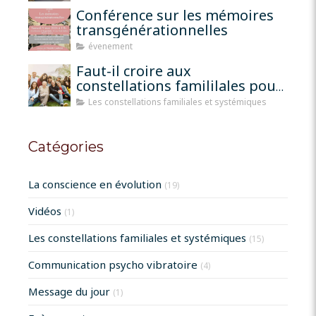
Conférence sur les mémoires
transgénérationnelles
évenement
Faut-il croire aux
constellations famililales pour
qu'elles fonctionnent?
Les constellations familiales et systémiques
Catégories
La conscience en évolution
(19)
Vidéos
(1)
Les constellations familiales et systémiques
(15)
Communication psycho vibratoire
(4)
Message du jour
(1)