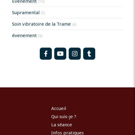
Evènement
(16)
Supramental
(5)
Soin vibratoire de la Trame
(4)
évenement
(8)
Accueil
Qui suis-je ?
La séance
Infos pratiques