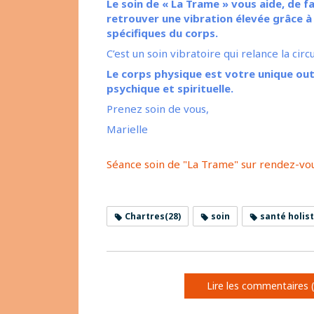
Le soin de « La Trame » vous aide, de 
retrouver une vibration élevée grâce à
spécifiques du corps.
C’est un soin vibratoire qui relance la ci
Le corps physique est votre unique out
psychique et spirituelle.
Prenez soin de vous,
Marielle
Séance soin de "La Trame" sur rendez-vou
Chartres(28)
soin
santé holis
Lire les commentaires (