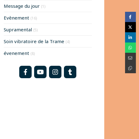
Message du jour
(1)
Evènement
(16)
Supramental
(5)
Soin vibratoire de la Trame
(4)
évenement
(8)