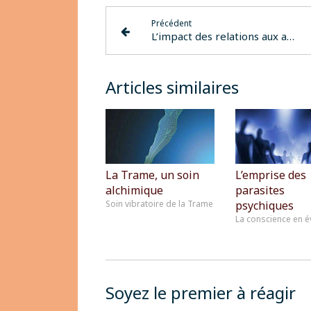
Précédent
L’impact des relations aux autres sur la relation à soi.
Articles similaires
La Trame, un soin
L’emprise des
alchimique
parasites
Soin vibratoire de la Trame
psychiques
La conscience en é
Soyez le premier à réagir