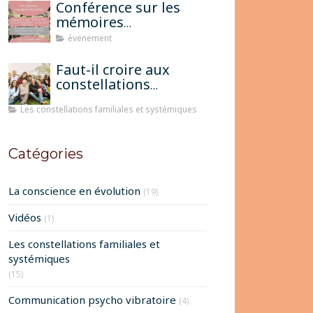
Conférence sur les
mémoires
transgénérationnelles
évenement
Faut-il croire aux
constellations
famililales pour
Les constellations familiales et systémiques
qu'elles fonctionnent?
Catégories
La conscience en évolution
(19)
Vidéos
(1)
Les constellations familiales et
systémiques
(15)
Communication psycho vibratoire
(4)