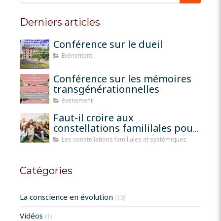
Derniers articles
Conférence sur le dueil
Evènement
Conférence sur les mémoires
transgénérationnelles
évenement
Faut-il croire aux
constellations famililales pour
qu'elles fonctionnent?
Les constellations familiales et systémiques
Catégories
La conscience en évolution
(19)
Vidéos
(1)