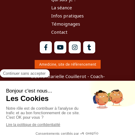
La séance
Infos pratiques
Témoignages
Contact
Amedcine, site de référencement
©2019 Marielle Couillerot - Coach-
Accompagnatrice du changement avec la
communication psycho vibratoire Chartres
Plan du site
Mentions légales
Création et référencement du site par Simplébo