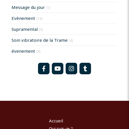
Message du jour
(1)
Evènement
(16)
Supramental
(5)
Soin vibratoire de la Trame
(4)
évenement
(8)
Accueil
Qui suis-je ?