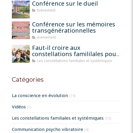
Conférence sur le dueil
Evènement
Conférence sur les mémoires
transgénérationnelles
évenement
Faut-il croire aux
constellations famililales pour
qu'elles fonctionnent?
Les constellations familiales et systémiques
Catégories
La conscience en évolution
(19)
Vidéos
(1)
Les constellations familiales et systémiques
(15)
Communication psycho vibratoire
(4)