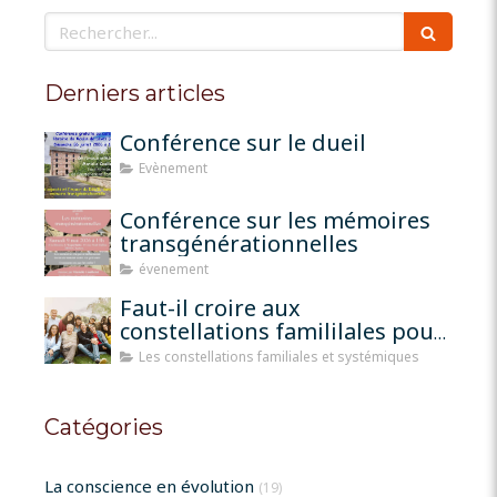
Rechercher
Derniers articles
Conférence sur le dueil
Evènement
Conférence sur les mémoires
transgénérationnelles
évenement
Faut-il croire aux
constellations famililales pour
qu'elles fonctionnent?
Les constellations familiales et systémiques
Catégories
La conscience en évolution
(19)