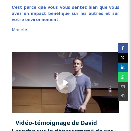
C’est parce que vous vous sentez bien que vous
avez un impact bénéfique sur les autres et sur
votre environnement.
Marielle
Vidéo-témoignage de David
Laroche sur le dépassement de ses