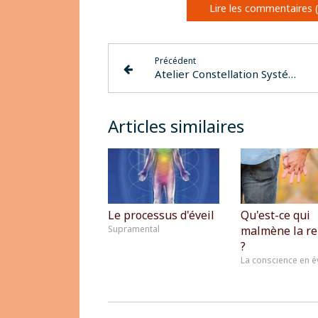
Lire les commentaires (
Précédent
Atelier Constellation Systémique et Familiale
Articles similaires
Le processus d'éveil
Qu'est-ce qui
Supramental
malmène la re
?
La conscience en é