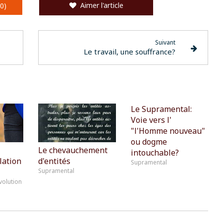
Aimer l'article
0)
Suivant
Le travail, une souffrance?
Le Supramental:
Voie vers l'
"l'Homme nouveau"
ou dogme
Le chevauchement
intouchable?
lation
d'entités
Supramental
Supramental
volution