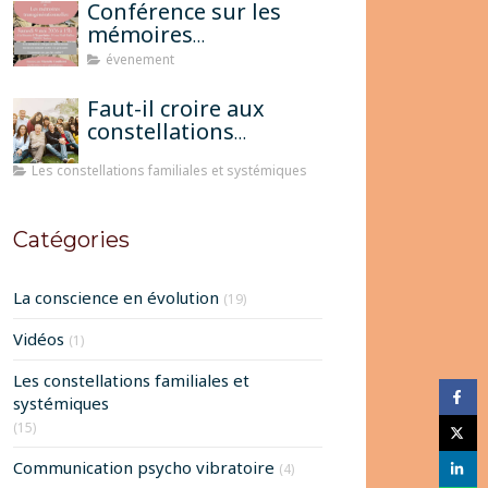
Conférence sur les
mémoires
transgénérationnelles
évenement
Faut-il croire aux
constellations
famililales pour
Les constellations familiales et systémiques
qu'elles fonctionnent?
Catégories
La conscience en évolution
(19)
Vidéos
(1)
Les constellations familiales et
systémiques
(15)
Communication psycho vibratoire
(4)