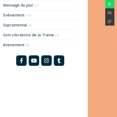
Message du jour
(1)
Evènement
(16)
Supramental
(5)
Soin vibratoire de la Trame
(4)
évenement
(8)