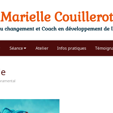
Marielle Couillerot
 changement et Coach en développement de l'
Séance
Atelier
Infos pratiques
Témoign
de
pramental